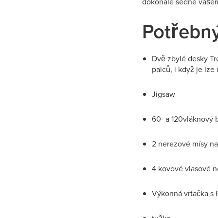
dokonale sedne vašem
Potřebný
Dvě zbylé desky T
palců, i když je lze
Jigsaw
60- a 120vláknový 
2 nerezové mísy na 
4 kovové vlasové no
Výkonná vrtačka s 