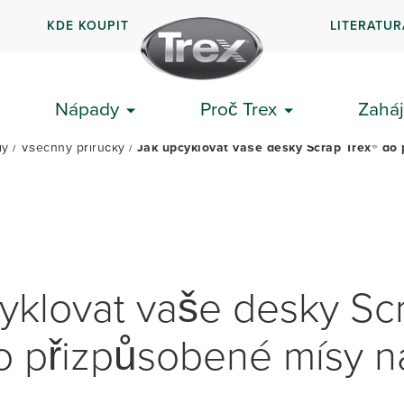
KDE KOUPIT
LITERATUR
PLÁNUJTE SI PALUBA
ZAČÍNÁME
NÁVODY
L
Nápady
Proč Trex
Zaháj
dy
Všechny příručky
Jak upcyklovat vaše desky Scrap Trex® do
yklovat vaše desky Sc
o přizpůsobené mísy n