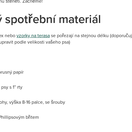
u štěněti. Začněme!
 spotřební materiál
rex nebo
vzorky na terasa
se pořezají na stejnou délku (doporučuj
 upravit podle velikosti vašeho psa)
brusný papír
psy s 1” rty
hy, výška 8-16 palce, se šrouby
Phillipsovým břitem