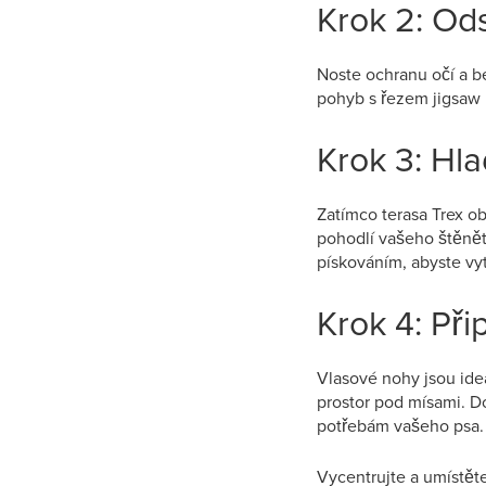
Krok 2: Ods
Noste ochranu očí a be
pohyb s řezem jigsaw 
Krok 3: Hl
Zatímco terasa Trex o
pohodlí vašeho štěnět
pískováním, abyste vyt
Krok 4: Př
Vlasové nohy jsou ideá
prostor pod mísami. 
potřebám vašeho psa.
Vycentrujte a umístěte