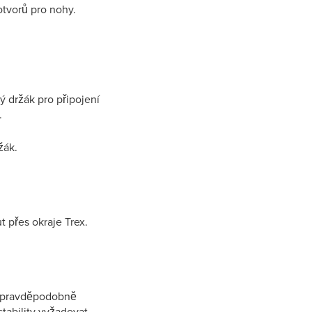
otvorů pro nohy.
ý držák pro připojení
.
žák.
 přes okraje Trex.
e pravděpodobně
tability vyžadovat