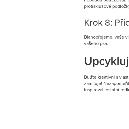
protiskluzové podložky
Krok 8: Při
Blahopřejeme, vaše vl
vašeho psa.
Upcykluj
Buďte kreativní s vlas
zamiluje! Nezapomeňte
inspirovali ostatní ro