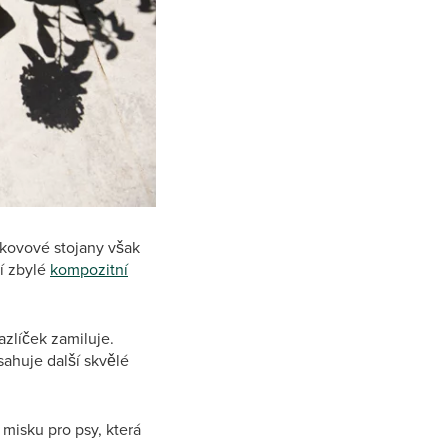
 kovové stojany však
cí zbylé
kompozitní
azlíček zamiluje.
sahuje další skvělé
misku pro psy, která