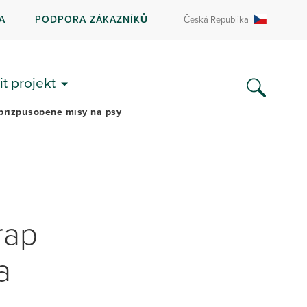
A
PODPORA ZÁKAZNÍKŮ
Česká Republika
ITERATURA A ČASTÉ DOTAZY
it projekt
 přizpůsobené mísy na psy
rap
a