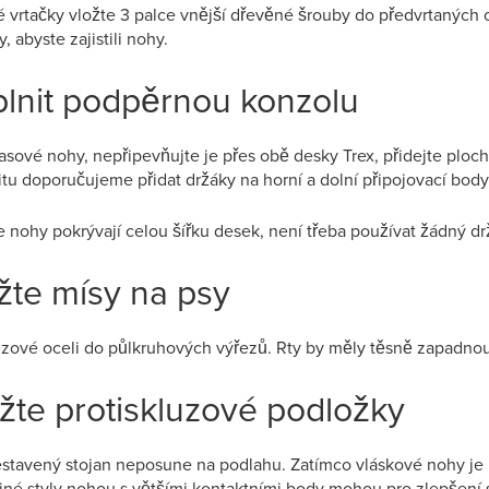
é vrtačky vložte 3 palce vnější dřevěné šrouby do předvrtaných 
 abyste zajistili nohy.
plnit podpěrnou konzolu
vlasové nohy, nepřipevňujte je přes obě desky Trex, přidejte ploch
itu doporučujeme přidat držáky na horní a dolní připojovací body
nohy pokrývají celou šířku desek, není třeba používat žádný dr
žte mísy na psy
ezové oceli do půlkruhových výřezů. Rty by měly těsně zapadnout
ažte protiskluzové podložky
sestavený stojan neposune na podlahu. Zatímco vláskové nohy j
iné styly nohou s většími kontaktními body mohou pro zlepšení s