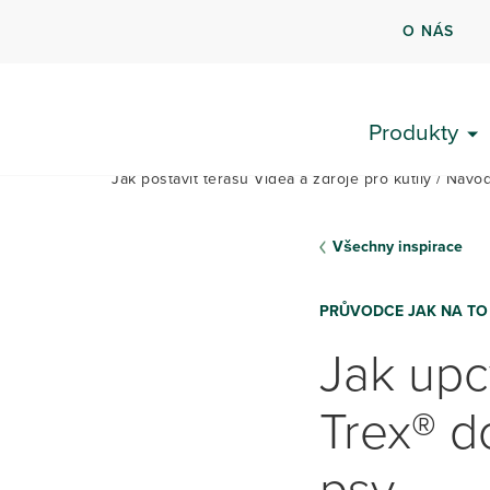
O NÁS
NA
Produkty
Jak postavit terasu Videa a zdroje pro kutily
Návo
Všechny inspirace
PRŮVODCE JAK NA TO
Jak upc
Trex® d
psy