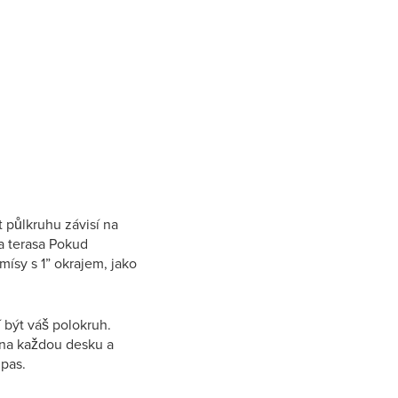
 půlkruhu závisí na
a terasa Pokud
ísy s 1” okrajem, jako
 být váš polokruh.
 na každou desku a
mpas.