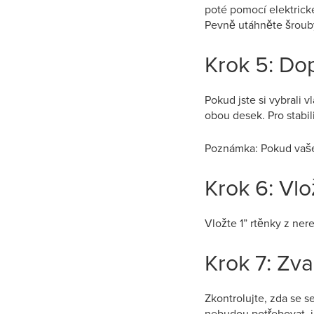
poté pomocí elektrick
Pevně utáhněte šrouby,
Krok 5: Do
Pokud jste si vybrali 
obou desek. Pro stabil
Poznámka: Pokud vaše 
Krok 6: Vlo
Vložte 1” rtěnky z ner
Krok 7: Zv
Zkontrolujte, zda se 
nebudou potřebovat, j