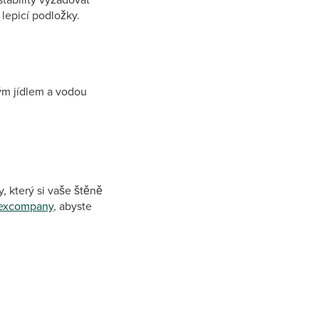
lepicí podložky.
ým jídlem a vodou
y, který si vaše štěně
excompany
, abyste