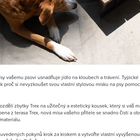
sy vašemu psovi usnadňuje jídlo na kloubech a trávení. Typické
tak proč si nevyzkoušet svou vlastní stylovou misku na psy pomo
ozdělí zbytky Trex na užitečný a estetický kousek, který si váš m
bena z terasa Trex, nová mísa vašeho přítele se snadno čistí a ob
materiálu.
 uvedených pokynů krok za krokem a vytvořte vlastní vyvýšenou 