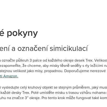
é pokyny
ení a označení simicikulací
 označte půlkruh 3 palce od každého okraje desek Trex. Velikost
 Nezapomeňte, že chceme, aby misky těsně seděly s rty ležícími n
 stejnou velikost jako mísy, propadnou. Doporučujeme nerezové m
sti Amazon.
i vysledujte celý kruhový objekt se stejným průměrem, jaký musí
každé desky Trex. Poté umístěte misku s trasou vzhůru nohama
ruhu na značce 3” okraje. Pro tento krok může fungovat také ko