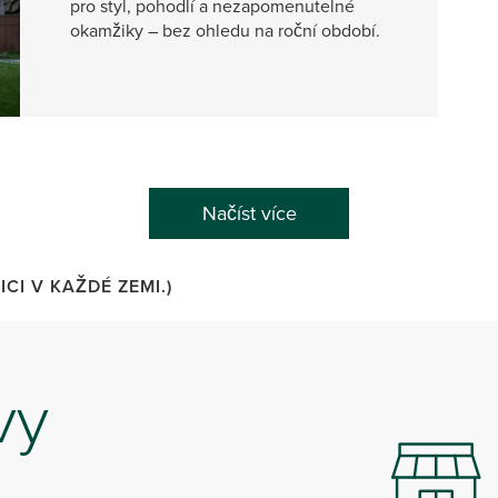
pro styl, pohodlí a nezapomenutelné
okamžiky – bez ohledu na roční období.
Načíst více
CI V KAŽDÉ ZEMI.)
vy