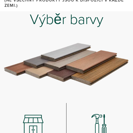
(NE VŠECHNY PRODUKTY JSOU K DISPOZICI V KAŽDÉ
ZEMI.)
Výběr barvy