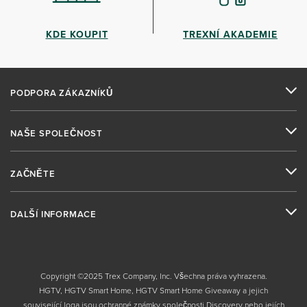
KDE KOUPIT
TREXNÍ AKADEMIE
PODPORA ZÁKAZNÍKŮ
NAŠE SPOLEČNOST
ZAČNĚTE
DALŠÍ INFORMACE
Copyright ©2025 Trex Company, Inc. Všechna práva vyhrazena.
HGTV, HGTV Smart Home, HGTV Smart Home Giveaway a jejich
související loga jsou ochranné známky společnosti Discovery nebo jejích