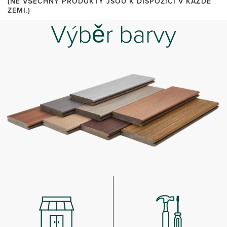
(NE VŠECHNY PRODUKTY JSOU K DISPOZICI V KAŽDÉ
ZEMI.)
Výběr barvy