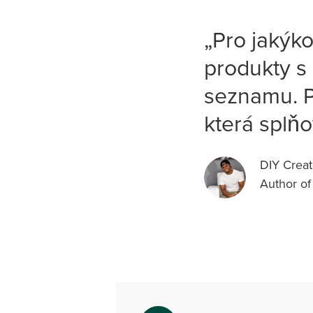
„Pro jakýkol
produkty s
seznamu. P
která splňo
DIY Creat
Author of