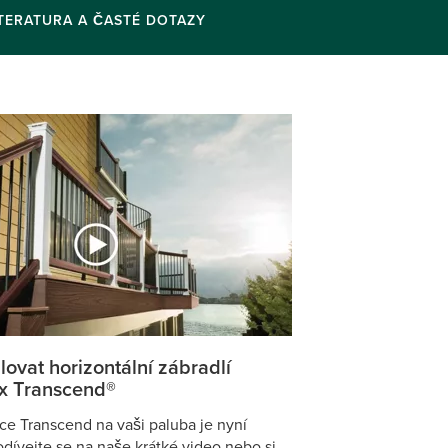
ITERATURA A ČASTÉ DOTAZY
lovat horizontální zábradlí
ex Transcend®
ice Transcend na vaši paluba je nyní
dívejte se na naše krátké video nebo si