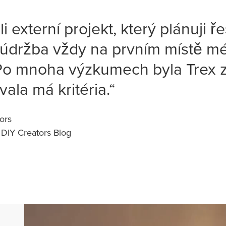
i externí projekt, který plánuji ře
 údržba vždy na prvním místě m
o mnoha výzkumech byla Trex 
vala má kritéria.“
ors
 DIY Creators Blog