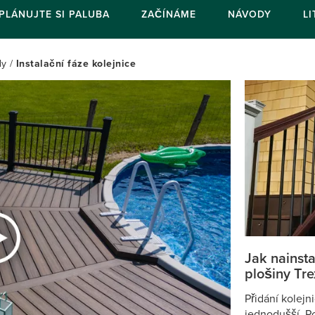
PLÁNUJTE SI PALUBA
ZAČÍNÁME
NÁVODY
L
dy
Instalační fáze kolejnice
Jak nainsta
plošiny Tr
Přidání kolejn
jednodušší. Po