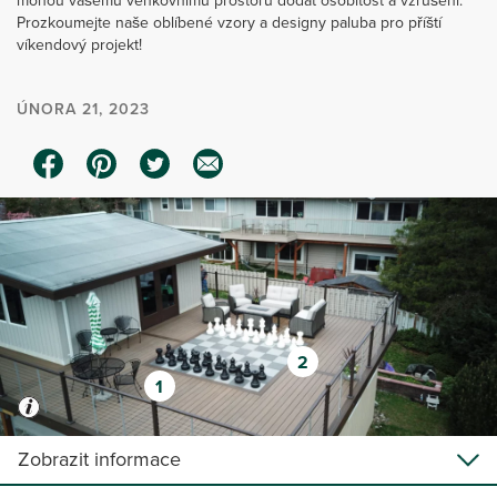
mohou vašemu venkovnímu prostoru dodat osobitost a vzrušení.
Prozkoumejte naše oblíbené vzory a designy paluba pro příští
víkendový projekt!
ÚNORA 21, 2023
2
1
Zobrazit informace