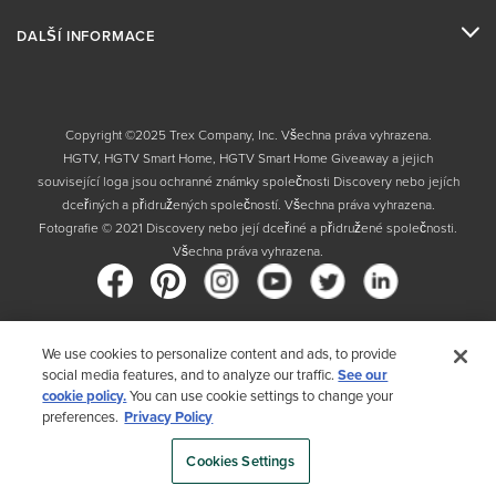
DALŠÍ INFORMACE
Copyright ©2025 Trex Company, Inc. Všechna práva vyhrazena.
HGTV, HGTV Smart Home, HGTV Smart Home Giveaway a jejich
související loga jsou ochranné známky společnosti Discovery nebo jejích
dceřiných a přidružených společností. Všechna práva vyhrazena.
Fotografie © 2021 Discovery nebo její dceřiné a přidružené společnosti.
Všechna práva vyhrazena.
We use cookies to personalize content and ads, to provide
Země
social media features, and to analyze our traffic.
See our
cookie policy.
You can use cookie settings to change your
Výběrem své země potvrzujete, že jste si přečetli zásady ochrany
preferences.
Privacy Policy
osobních údajů společnosti Trex
Cookies Settings