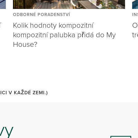
ODBORNÉ PORADENSTVÍ
IN
í
Kolik hodnoty kompozitní
O
kompozitní palubka přidá do My
t
House?
CI V KAŽDÉ ZEMI.)
vy