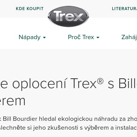
KDE KOUPIT
LITERATUR
Nápady
Proč Trex
Zaháj
X
ce oplocení Trex® s Bi
erem
 Bill Bourdier hledal ekologickou náhradu za zho
lechněte si jeho zkušenosti s výběrem a instalac