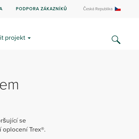
A
PODPORA ZÁKAZNÍKŮ
Česká Republika
it projekt
llem
ršující se
í oplocení Trex®.