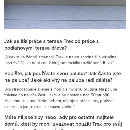
Jak se liší práce s terasa Trex od práce s
podlahovými terasa dřeva?
„Neexistuje žádné srovnání! Trex je nejen snadnější a vizuálně
bezešvější, ale není zde žádný potenciální rozštěpení dřeva!“
Popište, jak používáte svou paluba? Jak často jste
na paluba? Jaké aktivity na paluba rádi děláte?
„Na středozápadě žijeme zimou a zimy jsou brutální. Na paluba
trávíme co nejvíce času, jakmile se dostane nad 50 stupňů.
Milujeme jídla pod širým nebem, nápoje s přáteli, hry, pražení
s’mores a jen relaxaci a zábavu venku!“
Máte nějaké tipy nebo rady pro ostatní majitele
domů, kteří by mohli zvažovat použití Trex pro svůj