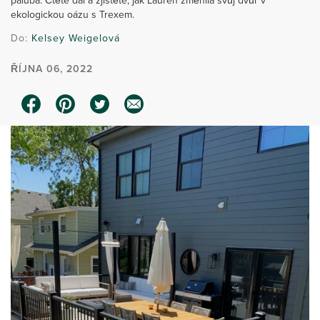
paluba. Čtěte dál a zjistěte, jak Lauren změnila svůj dvůr v
ekologickou oázu s Trexem.
Do:
Kelsey Weigelová
ŘÍJNA 06, 2022