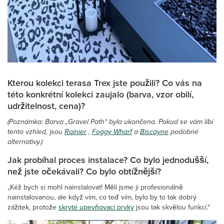
Kterou kolekci terasa Trex jste použili? Co vás na
této konkrétní kolekci zaujalo (barva, vzor obilí,
udržitelnost, cena)?
(Poznámka: Barva „Gravel Path“ byla ukončena. Pokud se vám líbí
tento vzhled,
jsou
Rainier
,
Foggy Wharf
a
Biscayne
podobné
alternativy.)
Jak probíhal proces instalace? Co bylo jednodušší,
než jste očekávali? Co bylo obtížnější?
„Kéž bych si mohl nainstalovat! Měli jsme ji profesionálně
nainstalovanou, ale když vím, co teď vím, bylo by to tak dobrý
zážitek, protože
skryté upevňovací prvky
jsou tak skvělou funkcí.“