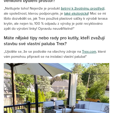
venkovní bydlení prostor?
„Nelitujete toho! Nejenže je produkt
šetrný k životnímu prostředí,
ale společnost, kterou podporujete, je
také ekologická
! Moc se mi
líbilo dozvědět se, jak Trex používá plastové sáčky k výrobě terasa
krytin, ale nejen to, 100 % odpadu z výroby je poté recyklováno
zpět do výrobní linky! Opravdu neuvěřitelné!“
Máte nějaké tipy nebo rady pro kutily, kteří zvažují
stavbu své vlastní paluba Trex?
„Ujistěte se, že se podíváte na všechny zdroje na
Trex.com
, které
vám pomohou připravit se na instalaci vlastní paluba!“