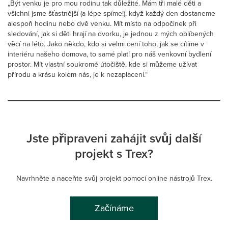
„Být venku je pro mou rodinu tak důležité. Mám tři malé děti a
všichni jsme šťastnější (a lépe spíme!), když každý den dostaneme
alespoň hodinu nebo dvě venku. Mít místo na odpočinek při
sledování, jak si děti hrají na dvorku, je jednou z mých oblíbených
věcí na léto. Jako někdo, kdo si velmi cení toho, jak se cítíme v
interiéru našeho domova, to samé platí pro náš venkovní bydlení
prostor. Mít vlastní soukromé útočiště, kde si můžeme užívat
přírodu a krásu kolem nás, je k nezaplacení.“
Jste připraveni zahájit svůj další
projekt s Trex?
Navrhněte a naceňte svůj projekt pomocí online nástrojů Trex.
Začínáme