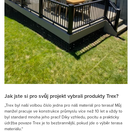
Jak jste si pro svůj projekt vybrali produkty Trex?
„Trex byl naší volbou číslo jedna pro náš materiál pro terasa! Můj
manžel pracuje ve konstrukce průmyslu více než 10 let a vždy to
byl standard mnoha jeho prací! Díky vzhledu, pocitu a prakticky
údržba povaze Trex je to bezbrannější, pokud jde o výběr terasa
materiálu.“