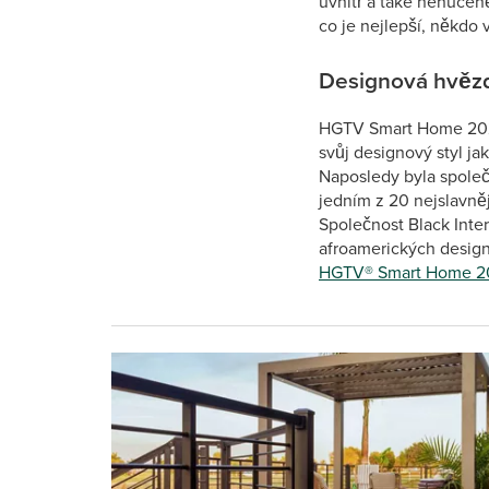
uvnitř a také nenuceně
co je nejlepší, někdo
Designová hvěz
HGTV Smart Home 2021 
svůj designový styl ja
Naposledy byla spole
jedním z 20 nejslavněj
Společnost Black Inte
afroamerických designé
HGTV® Smart Home 2