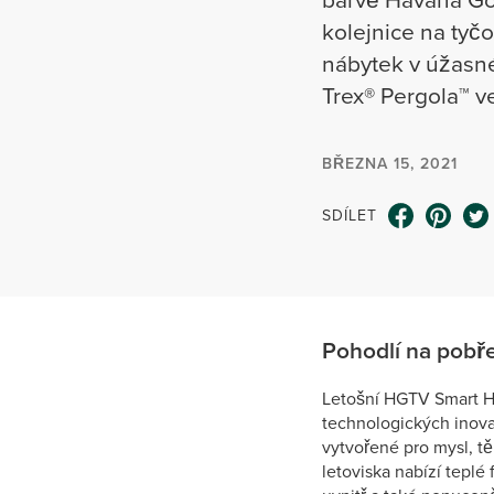
kolejnice na tyčo
nábytek v úžasné
Trex® Pergola™ v
BŘEZNA 15, 2021
SDÍLET
Pohodlí na pobř
Letošní HGTV Smart Ho
technologických inovac
vytvořené pro mysl, tě
letoviska nabízí teplé