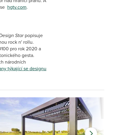
r nad hranici prahu. A
rese
hgtv.com
.
esign Star
popisuje
ou rock n' rollu.
D100 pro rok 2020 a
ktonického gesta.
ch národních
fany týkající se designu