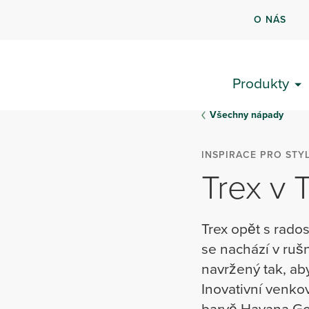
O NÁS
Produkty
Všechny nápady
INSPIRACE PRO STY
Trex v
Trex opět s rad
se nachází v ru
navržený tak, aby
Inovativní venko
barvě Havana Go