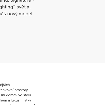
ghting™ světla,
 náš nový model
ějších
 venkovní prostory
xusní domov ve stylu
chem a luxusní látky