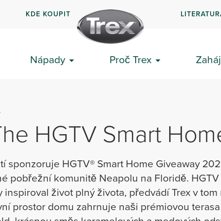
KDE KOUPIT
LITERATUR
Nápady
Proč Trex
Zaháj
L
 The HGTV Smart Hom
ostí sponzoruje HGTV® Smart Home Giveaway 202
šné pobřežní komunitě Neapolu na Floridě. HGT
 inspiroval život plný života, předvádí Trex v tom
vní prostor domu zahrnuje naši prémiovou terasa
ld, krásnou směs karamelových a medových odstí