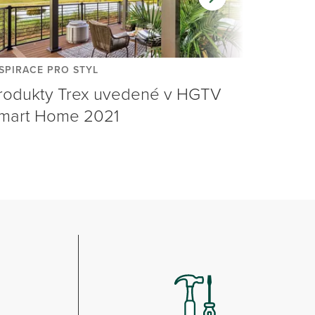
SPIRACE PRO STYL
INSPIRAC
rodukty Trex uvedené v HGTV
Vydejte
mart Home 2021
Trex e
celé ro