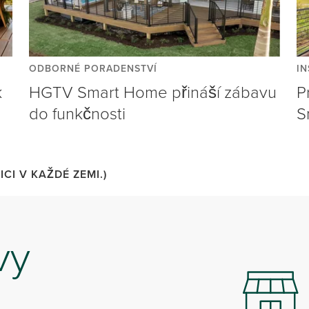
ODBORNÉ PORADENSTVÍ
IN
k
HGTV Smart Home přináší zábavu
P
do funkčnosti
S
CI V KAŽDÉ ZEMI.)
vy