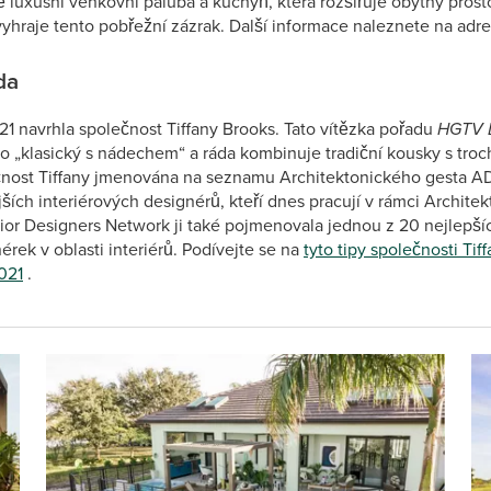
 luxusní venkovní paluba a kuchyň, která rozšiřuje obytný prosto
 vyhraje tento pobřežní zázrak. Další informace naleznete na ad
da
navrhla společnost Tiffany Brooks. Tato vítězka pořadu
HGTV D
ko „klasický s nádechem“ a ráda kombinuje tradiční kousky s troch
čnost Tiffany jmenována na seznamu Architektonického gesta A
ších interiérových designérů, kteří dnes pracují v rámci Archite
rior Designers Network ji také pojmenovala jednou z 20 nejlepší
rek v oblasti interiérů. Podívejte se na
tyto tipy společnosti Tif
021
.