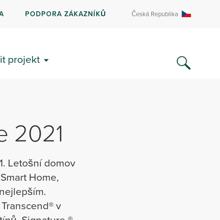
A
PODPORA ZÁKAZNÍKŮ
Česká Republika
it projekt
e 2021
1. Letošní domov
V Smart Home,
 nejlepším.
 Transcend® v
nů, Signature ®