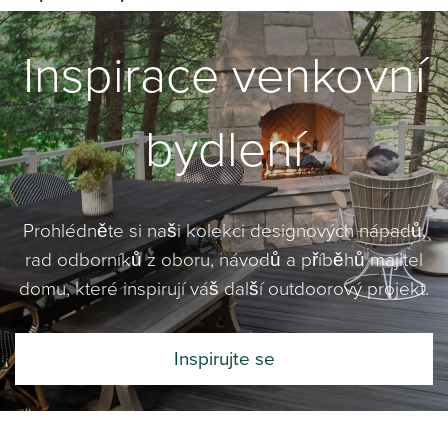
Inspirace venkovní
bydlení
Prohlédněte si naši kolekci designových nápadů,
rad odborníků z oboru, návodů a příběhů majitel
domu, které inspirují váš další outdoorový projekt.
Inspirujte se