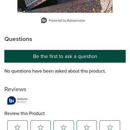
Slidepanel 1 of 12, Showing items 1 to 1 of 12.
Questions
No questions have been asked about this product.
Be the first to ask a question
No questions have been asked about this product.
Reviews
Review this Product