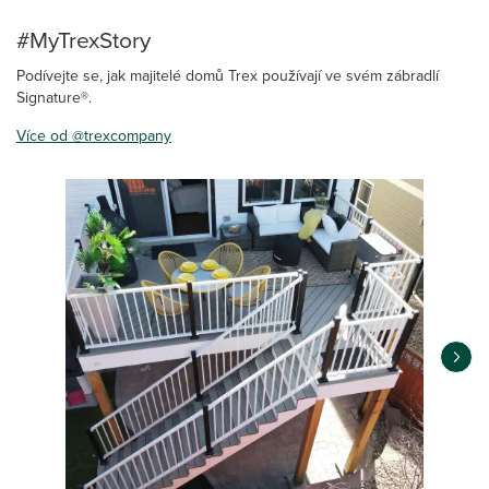
#MyTrexStory
Podívejte se, jak majitelé domů Trex používají ve svém zábradlí
Signature®.
Více od @trexcompany
Media Carousel
Carousel with product photos. Use the previous and next buttons 