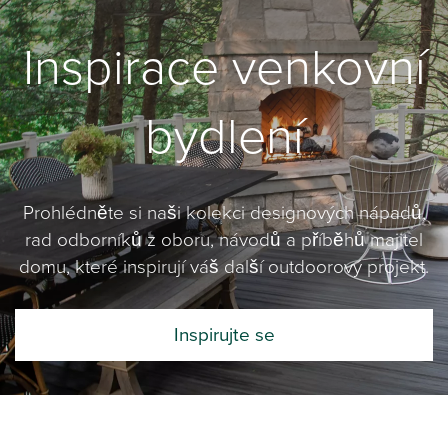
Inspirace venkovní
bydlení
Prohlédněte si naši kolekci designových nápadů,
rad odborníků z oboru, návodů a příběhů majitel
domu, které inspirují váš další outdoorový projekt.
Inspirujte se