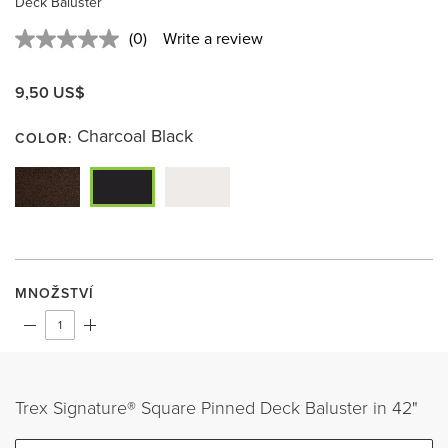
Deck Baluster
(0)
Write a review
No
rating
value.
9,50 US$
Same
page
link.
Charcoal Black
COLOR:
MNOŽSTVÍ
Trex Signature® Square Pinned Deck Baluster in 42"