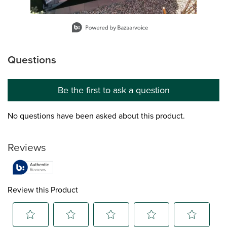
Slidepanel 1 of 12, Showing items 1 to 1 of 12.
Questions
No questions have been asked about this product.
Be the first to ask a question
No questions have been asked about this product.
Reviews
Review this Product