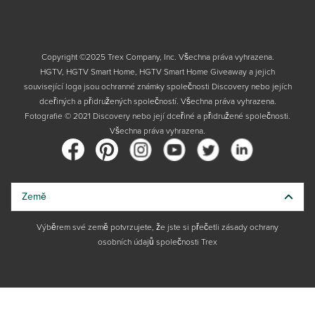
Copyright ©2025 Trex Company, Inc. Všechna práva vyhrazena.
HGTV, HGTV Smart Home, HGTV Smart Home Giveaway a jejich
související loga jsou ochranné známky společnosti Discovery nebo jejích
dceřiných a přidružených společností. Všechna práva vyhrazena.
Fotografie © 2021 Discovery nebo její dceřiné a přidružené společnosti.
Všechna práva vyhrazena.
Země
Výběrem své země potvrzujete, že jste si přečetli zásady ochrany
osobních údajů společnosti Trex