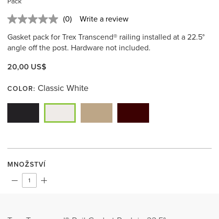
Pack
(0)
Write a review
No
rating
Gasket pack for Trex Transcend® railing installed at a 22.5°
value.
Same
angle off the post. Hardware not included.
page
link.
20,00 US$
Classic White
COLOR:
MNOŽSTVÍ