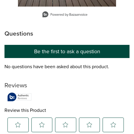
Slidepanel 1 of 9, Showing items 1 to 1 of 9.
Questions
No questions have been asked about this product.
Be the first to ask a question
No questions have been asked about this product.
Reviews
Review this Product