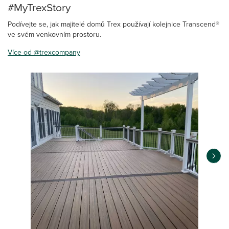
#MyTrexStory
Podívejte se, jak majitelé domů Trex používají kolejnice Transcend®
ve svém venkovním prostoru.
Více od @trexcompany
Media Carousel
Carousel with product photos. Use the previous and next buttons 